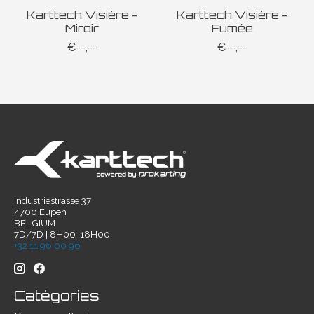
Karttech Visière -
Karttech Visière -
Miroir
Fumée
€--,--
€--,--
Industriestrasse 37
4700 Eupen
BELGIUM
7D/7D | 8H00-18H00
+32 11 96 00 96
Catégories