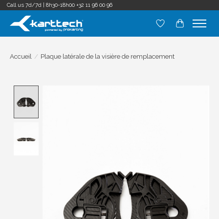
Call us 7d/7d | 8h30-18h00
+32 11 96 00 96
Liste de souhait
Panier
Accueil
/
Plaque latérale de la visière de remplacement
Product image slideshow Items