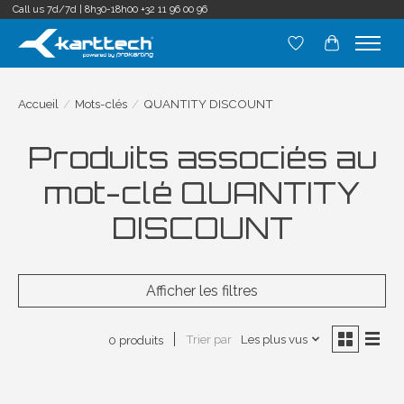
Call us 7d/7d | 8h30-18h00
+32 11 96 00 96
Liste de souhait
Panier
Accueil
/
Mots-clés
/
QUANTITY DISCOUNT
Produits associés au
mot-clé QUANTITY
DISCOUNT
Afficher les filtres
Trier par
Les plus vus
0 produits